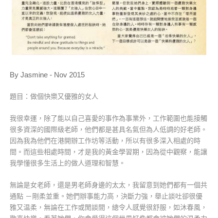
By Jasmine - Nov 2015
題目：
做個快樂又優雅的女人
我很幸運，除了
能以
自己喜愛的事作為事業外，工作範圍也能接觸
很多資深的國際級老師，他們都是甚具名氣但為人低調的好老師。
因為我為他們在港開辦工作坊等活動，所以有很多深入相處的時
間。而這些相處時間，才是我的黃金學習期，因為從中觀察，能讓
我學懂很多生活上的做人道理和智慧。
無論是女老師，還是男老師身邊的太太，我留意到她們都有一個共
通點 －剛柔並重。她們辦事能力高，
決斷力強，
舉止談吐卻很優
雅又温柔，無論在工作或閒談間，總令人感覺很舒服，如沐春風，