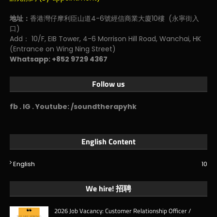
地址：
香港灣仔摩利臣山道4-6號經信商業大廈10樓 (永寧街入
口)
Add： 10/F, EIB Tower, 4-6 Morrison Hill Road, Wanchai, HK
(Entrance on Wing Ning Street)
Whatsapp: +852 9729 4367
Follow us
fb . IG . Youtube: /soundtherapyhk
English Content
English
10
We hire! 招聘
2026 Job Vacancy: Customer Relationship Officer /