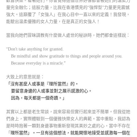
歡喜快樂。看著她們，你會覺得這個世界好像都會被她們的温柔力
量完全融化；這股力量，比我在香港慣見的“強悍型”力量更見震憾
強大。這巔覆了「女強人」在我心目中一直以來的定義！我發現，
能駛出温柔優雅的女人力量，在是真正的女強人！
當我向她們冒昧請教有什麼做人處世的秘訣時，她們都會這樣說：
’
“
Don
t take anything for granted.
Be mindful and show gratitude to things and people around you.
”
Because everyday is a miracle.
大致上的意思就是：
「沒有甚麼人或事是『理所當然』的。
要留意身邊的人或事並對之展示感激的心。
因為，每天都是一個奇蹟。」
其實以上都是老生常談，
說來
容易但實行起來並不簡單。但我從她
們身上，實際體驗到一個優雅快樂女人的典範。當中重點，我認為
是時時抱著一顆
對身邊事物重新發現其美妙之處的心，當中不存在
「
理所當然」。一旦有這個想法，就能開懷地接受並感激每一個在