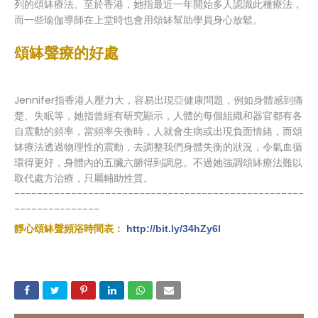
列的頌缽療法。至於香港，她指最近一年開始多人認識此種療法，
而一些瑜伽導師在上堂時也會用頌缽幫助學員身心放鬆。
頌缽聲療的好處
Jennifer指香港人壓力大，容易出現亞健康問題，例如身體感到痛
楚、失眠等，她指曾經有研究顯示，人體的每個組織和器官都有各
自震動的頻率，當頻率失衡時，人就會生病或出現負面情緒，而頌
缽療法透過物理性的震動，去調整我們身體失衡的狀況，令氣血循
環得更好，身體內的五臟六腑得到調息。不過她強調頌缽療法難以
取代處方治療，只屬輔助性質。
---------------------------------------------------
---------------
靜心頌缽聲頻浴時間表：
http://bit.ly/34hZy6l