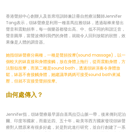
香港聲頻中心創辦人及首席培訓師兼註冊自然療法醫師Jennifer
Tang表示，頌缽聲療是利用一種喜馬拉雅頌缽，透過敲棒來發出
聲音和震動頻率，每一個樂器都發出高、中、低不同的和諧泛音，
聲音圓厚，當聲波傳到我們的身體，就能令人回到放鬆的狀態，效
果像是人體的調音器。
她指頌缽聲療分兩種，一種是聲頻按摩(sound massage)，以一
個較大的缽直接和身體接觸，放在身體上拖行，從而震動身體，方
法類似按摩，而第二種是sound bath，透過頌缽演奏令身體放
鬆，缽器不會接觸身體，她建議準媽媽可接受sound bath來減
壓，但就不宜接受聲頻按摩。
由何處傳入？
Jennifer指，頌缽聲療最早源自喜馬拉亞山脈一帶，後來傳到尼泊
爾、印度等國家，而最近四、五十年，歐美等西方國家發現頌缽聲
療對人體原來有很多好處，於是對此進行研究，並自行創建了一系