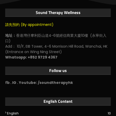
Sound Therapy Wellness
請先預約 (By appointment)
地址：
香港灣仔摩利臣山道4-6號經信商業大廈10樓 (永寧街入
口)
Add： 10/F, EIB Tower, 4-6 Morrison Hill Road, Wanchai, HK
(Entrance on Wing Ning Street)
Whatsapp: +852 9729 4367
Follow us
fb . IG . Youtube: /soundtherapyhk
English Content
English
10