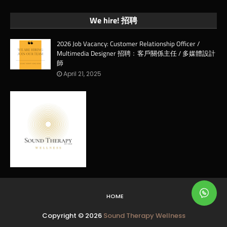
We hire! 招聘
2026 Job Vacancy: Customer Relationship Officer /
Multimedia Designer 招聘﹕客戶關係主任 / 多媒體設計
師
April 21, 2025
HOME
Copyright ©
2026
Sound Therapy Wellness