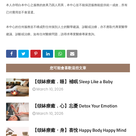
本人亦明白本中心之服務的效果乃因人而異，本中心並不能保證服務能提供統一成效，所有
已付費用並不會退還。
本中心的任何服務並不構成對任何個別人士的醫學建議、診斷或治療，亦不應取代專業醫學
建議、診斷或治療。如有任何醫療問題，請尋求專業醫療專家查詢。
您可能會喜歡這些文章
【頌缽療癒．睡】補眠 Sleep Like a Baby
March 10, 2026
【頌缽療癒．心】忘憂 Detox Your Emotion
March 10, 2026
【頌缽療癒・身】喜悅 Happy Body Happy Mind