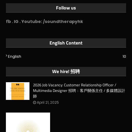
Follow us
fb . IG . Youtube: /soundtherapyhk
English Content
English
10
We hire! 招聘
2026 Job Vacancy: Customer Relationship Officer /
Multimedia Designer 招聘﹕客戶關係主任 / 多媒體設計
師
April 21, 2025