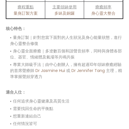
療程重點
主要頌缽使用
療癒頻率
量身訂製方案
多缽及
銅鑼
身心靈大整合
核心特色：
量身訂製｜針對您當下面對的人生狀況及身心能量狀態，進行
身心靈整合修復
身心靈全面療癒｜多逹數百個和諧聲音頻率，同時與身體各部
位、器官、情緒體及氣場等共鳴共振
專業大師級手法｜由中心創辦人，擁有超過10年頌缽療癒經驗
的首席聲療師
Dr Jasmine Hui
或
Dr Jennifer Tang
主理，精
準掌握聲頻穿透力
適合人仕：
任何追求身心靈健康及高質生活
需要找回生命的平衡點
想重新連結自己
任何情況皆可