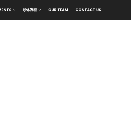
MENTS
頌缽課程
OUR TEAM
CONTACT US