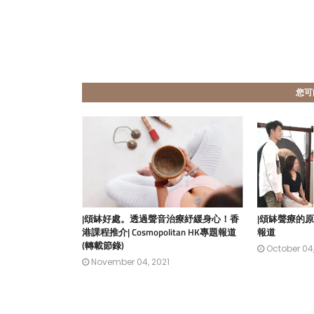
您可
|頌缽好處。透過聲音治療紓緩身心！香
|頌缽聲療的原
港課程推介| Cosmopolitan HK專題報道
報道
(轉載節錄)
October 04,
November 04, 2021