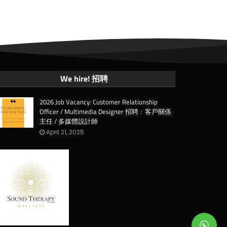
We hire! 招聘
2026 Job Vacancy: Customer Relationship
Officer / Multimedia Designer 招聘﹕客戶關係
主任 / 多媒體設計師
April 21, 2025