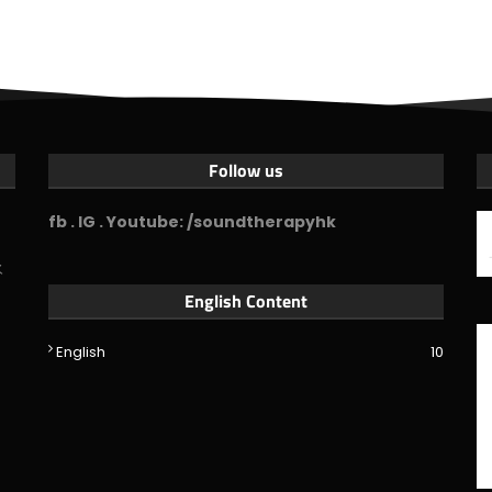
Follow us
fb . IG . Youtube: /soundtherapyhk
永
English Content
English
10